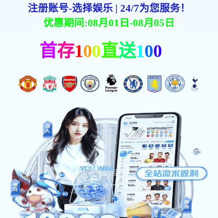
服务案例
首页
服务案例